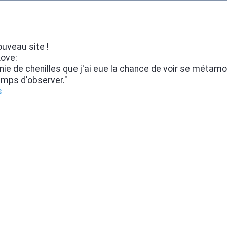
ouveau site !
Love:
ie de chenilles que j'ai eue la chance de voir se métamo
emps d'observer."
s