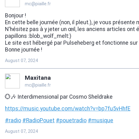
mc@piaille.fr
Bonjour !
En cette belle journée (non, il pleut.), je vous présent
N'hésitez pas à y jeter un œil, les anciens articles ont
papillons :blob_wolf_melt:)
Le site est hébergé par Pulseheberg et fonctionne sur
Bonne journée !
August 07, 2024
Maxitana
mc@piaille.fr
💮🎶 Interdimensional par Cosmo Sheldrake
https://
music.youtube.com/watch?v=bp7f
u5vHhfE
#
radio
#
RadioPouet
#
pouetradio
#
musique
August 07, 2024