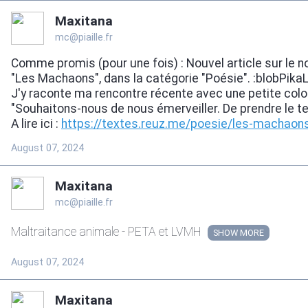
Maxitana
mc@piaille.fr
Comme promis (pour une fois) : Nouvel article sur le n
"Les Machaons", dans la catégorie "Poésie". :blobPika
J'y raconte ma rencontre récente avec une petite colon
"Souhaitons-nous de nous émerveiller. De prendre le t
A lire ici :
https://
textes.reuz.me/poesie/les-mach
aon
August 07, 2024
Maxitana
mc@piaille.fr
Maltraitance animale - PETA et LVMH
SHOW
August 07, 2024
Maxitana