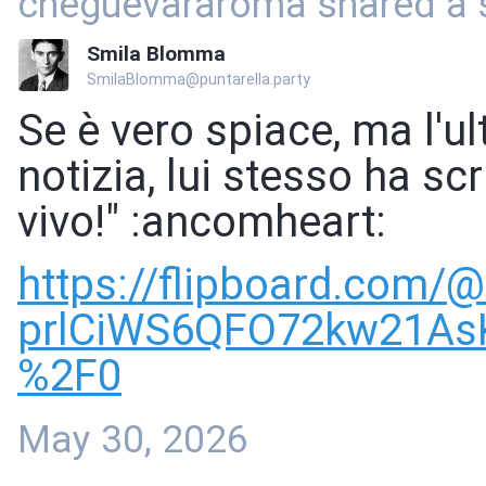
cheguevararoma shared a 
Smila Blomma
SmilaBlomma@puntarella.party
Se è vero spiace, ma l'ul
notizia, lui stesso ha sc
vivo!" :ancomheart:
https://
flipboard.com/@
prlCiWS6QFO72kw21As
%2F0
May 30, 2026