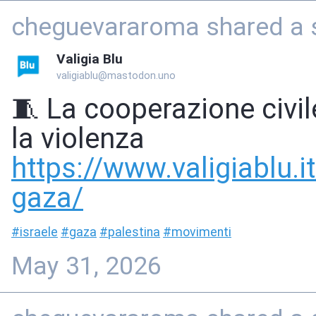
cheguevararoma shared a st
Valigia Blu
valigiablu@mastodon.uno
🧵 La cooperazione civil
la violenza
https://www.
valigiablu.
gaza/
#
israele
#
gaza
#
palestina
#
movimenti
May 31, 2026