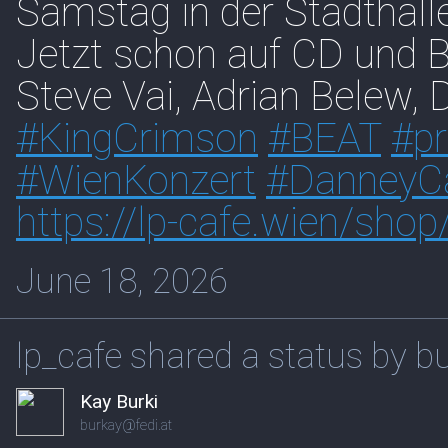
Samstag in der Stadthall
Jetzt schon auf CD und Bl
Steve Vai, Adrian Belew,
#
KingCrimson
#
BEAT
#
p
#
WienKonzert
#
DanneyC
https://
lp-cafe.wien/shop/
June 18, 2026
lp_cafe shared a status by b
Kay Burki
burkay@fedi.at