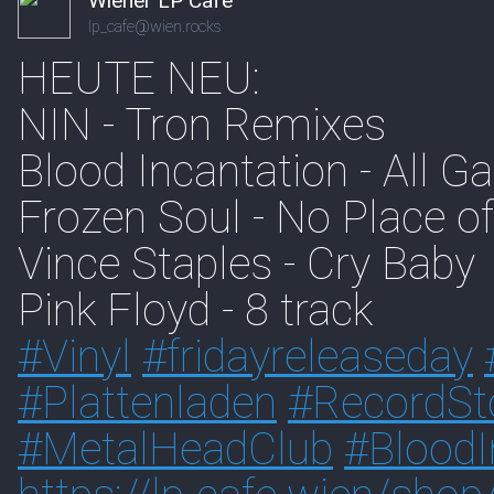
Wiener LP Café
lp_cafe@wien.rocks
HEUTE NEU:
NIN - Tron Remixes
Blood Incantation - All G
Frozen Soul - No Place 
Vince Staples - Cry Baby
Pink Floyd - 8 track
#
Vinyl
#
fridayreleaseday
#
Plattenladen
#
RecordSt
#
MetalHeadClub
#
BloodI