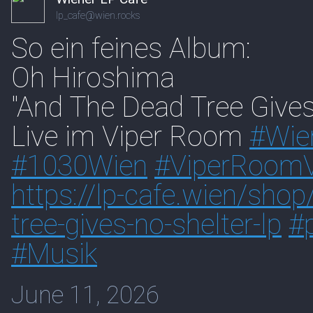
lp_cafe@wien.rocks
So ein feines Album:
Oh Hiroshima
"And The Dead Tree Gives
Live im Viper Room
#
Wie
#
1030Wien
#
ViperRoomV
https://
lp-cafe.wien/shop
tree-gives-no-shelter-lp
#
#
Musik
June 11, 2026