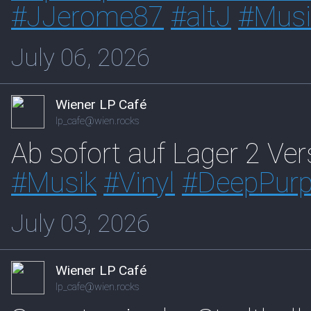
#
JJerome87
#
altJ
#
Musi
July 06, 2026
Wiener LP Café
lp_cafe@wien.rocks
Ab sofort auf Lager 2 Ve
#
Musik
#
Vinyl
#
DeepPurp
July 03, 2026
Wiener LP Café
lp_cafe@wien.rocks