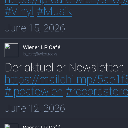
#
Vinyl
#
Musik
June 15, 2026
Wiener LP Café
lp_cafe@wien.rocks
Der aktueller Newsletter:
https://
mailchi.mp/5ae1
#
lpcafewien
#
recordstor
June 12, 2026
Wiener LP Café