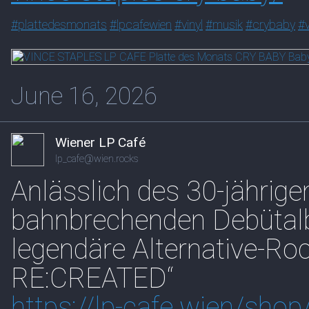
#
plattedesmonats
#
lpcafewien
#
vinyl
#
musik
#
crybaby
#
June 16, 2026
Wiener LP Café
lp_cafe@wien.rocks
Anlässlich des 30-jährige
bahnbrechenden Debütalbu
legendäre Alternative-R
RE:CREATED“
https://
lp-cafe.wien/sho