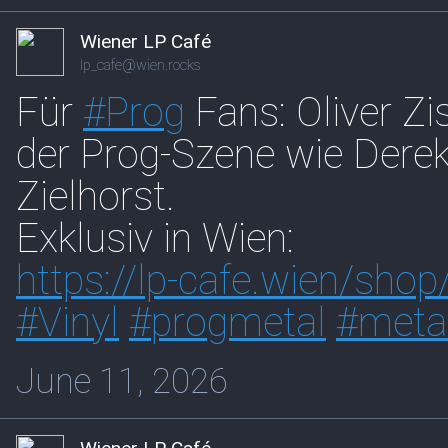
Wiener LP Café
lp_cafe@wien.rocks
Für
#
Prog
Fans: Oliver Z
der Prog-Szene wie Derek
Zielhorst.
Exklusiv in Wien:
https://
lp-cafe.wien/shop/
#
Vinyl
#
progmetal
#
meta
June 11, 2026