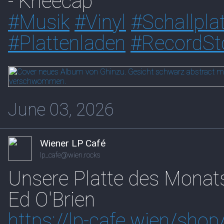
- Kneecap
#
Musik
#
Vinyl
#
Schallpla
#
Plattenladen
#
RecordSt
June 03, 2026
Wiener LP Café
lp_cafe@wien.rocks
Unsere Platte des Monat
Ed O'Brien
https://
lp-cafe.wien/shop/