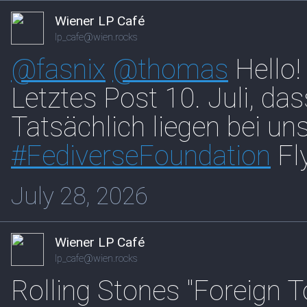
Wiener LP Café
lp_cafe@wien.rocks
@
fasnix
@
thomas
Hello!
Letztes Post 10. Juli, das
Tatsächlich liegen bei un
#
FediverseFoundation
Fl
July 28, 2026
Wiener LP Café
lp_cafe@wien.rocks
Rolling Stones "Foreign T