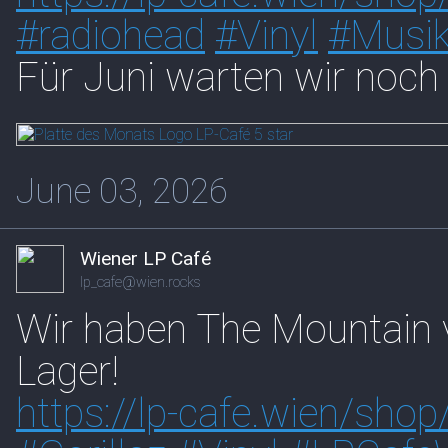
#
radiohead
#
Vinyl
#
Musi
Für Juni warten wir noch a
June 03, 2026
Wiener LP Café
lp_cafe@wien.rocks
Wir haben The Mountain v
Lager!
https://
lp-cafe.wien/shop/