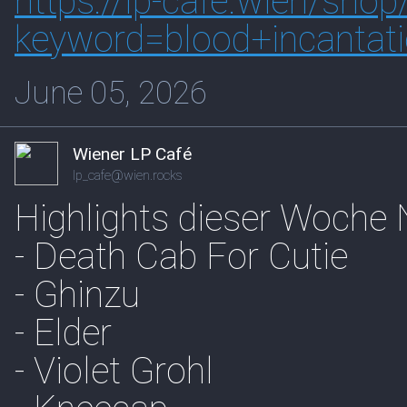
https://
lp-cafe.wien/shop
keywo
rd=blood+incantat
June 05, 2026
Wiener LP Café
lp_cafe@wien.rocks
Highlights dieser Woche
- Death Cab For Cutie
- Ghinzu
- Elder
- Violet Grohl