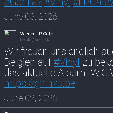
#
Gorillaz
#
Vinyl
#
LPCafe
June 03, 2026
Wiener LP Café
lp_cafe@wien.rocks
Wir freuen uns endlich a
Belgien auf
#
Vinyl
zu beko
das aktuelle Album "W.O.
https://
ghinzu.be
June 02, 2026