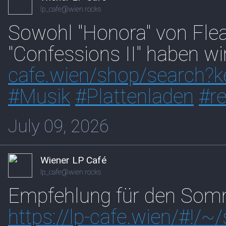
lp_cafe@wien.rocks
Sowohl "Honora" von Fle
"Confessions II" haben wi
cafe.wien/shop/search?
#
Musik
#
Plattenladen
#
r
July 09, 2026
Wiener LP Café
lp_cafe@wien.rocks
Empfehlung für den Som
https://
lp-cafe.wien/#!/~