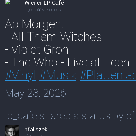
Wiener LP Café
lp_cafe@wien.rocks
Ab Morgen:
- All Them Witches
- Violet Grohl
- The Who - Live at Eden
#
Vinyl
#
Musik
#
Plattenla
May 28, 2026
lp_cafe shared a status by bf
bfaliszek