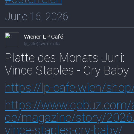
June 16, 2026
Wiener LP Café
lp_cafe@wien.rocks
Platte des Monats Juni:
Vince Staples - Cry Baby
https://
lp-cafe.wien/shop
https://www.
qobuz.com/a
de/magazine/story
/2026
vince-staples-cry-baby/